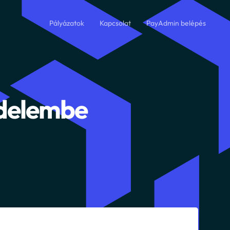
Pályázatok
Kapcsolat
PayAdmin belépés
Teszt
PayAdmin
Éles
PayAdmin
edelembe
ie-k elengedhetetlenek az oldal működéséhez, így
ek segítségével biztosítjuk az oldal funkcióinak
l a további beállításaidat is, így enélkül minden egyes
g kellene adnod az adatkezeléssel kapcsolatos