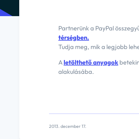
SZÉ
SZÉP
viss
Partnerünk a PayPal összegyű
térségben.
Tudja meg, mik a legjobb le
A
letölthető anyagok
betekin
alakulásába.
2013. december 17.