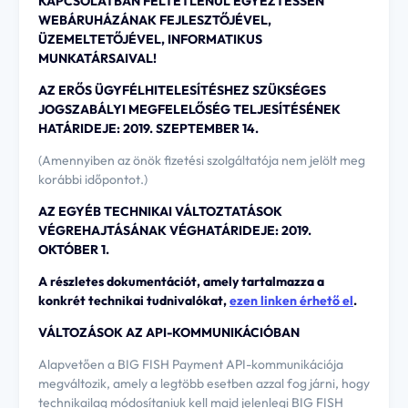
KAPCSOLATBAN FELTÉTLENÜL EGYEZTESSEN
WEBÁRUHÁZÁNAK FEJLESZTŐJÉVEL,
ÜZEMELTETŐJÉVEL, INFORMATIKUS
MUNKATÁRSAIVAL!
AZ ERŐS ÜGYFÉLHITELESÍTÉSHEZ SZÜKSÉGES
JOGSZABÁLYI MEGFELELŐSÉG TELJESÍTÉSÉNEK
HATÁRIDEJE: 2019. SZEPTEMBER 14.
(Amennyiben az önök fizetési szolgáltatója nem jelölt meg
korábbi időpontot.)
AZ EGYÉB TECHNIKAI VÁLTOZTATÁSOK
VÉGREHAJTÁSÁNAK VÉGHATÁRIDEJE: 2019.
OKTÓBER 1.
A részletes dokumentációt, amely tartalmazza a
konkrét technikai tudnivalókat,
ezen linken érhető el
.
VÁLTOZÁSOK AZ API-KOMMUNIKÁCIÓBAN
Alapvetően a BIG FISH Payment API-kommunikációja
megváltozik, amely a legtöbb esetben azzal fog járni, hogy
technikailag módosítaniuk kell majd jelenlegi BIG FISH