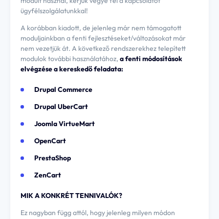
modult használ, kérjük vegye fel a kapcsolatot
ügyfélszolgálatunkkal!
A korábban kiadott, de jelenleg már nem támogatott
moduljainkban a fenti fejlesztéseket/változásokat már
nem vezetjük át. A következő rendszerekhez telepített
modulok további használatához,
a fenti módosítások
elvégzése a kereskedő feladata:
Drupal Commerce
Drupal UberCart
Joomla VirtueMart
OpenCart
PrestaShop
ZenCart
MIK A KONKRÉT TENNIVALÓK?
Ez nagyban függ attól, hogy jelenleg milyen módon