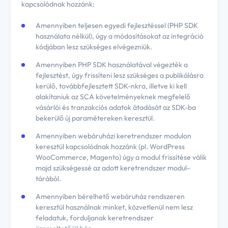
kapcsolódnak hozzánk:
Amennyiben teljesen egyedi fejlesztéssel (PHP SDK
használata nélkül), úgy a módosításokat az integráció
kódjában lesz szükséges elvégezniük.
Amennyiben PHP SDK használatával végezték a
fejlesztést, úgy frissíteni lesz szükséges a publikálásra
kerülő, továbbfejlesztett SDK-nkra, illetve ki kell
alakítaniuk az SCA követelményeknek megfelelő
vásárlói és tranzakciós adatok átadását az SDK-ba
bekerülő új paramétereken keresztül.
Amennyiben webáruházi keretrendszer modulon
keresztül kapcsolódnak hozzánk (pl. WordPress
WooCommerce, Magento) úgy a modul frissítése válik
majd szükségessé az adott keretrendszer modul-
tárából.
Amennyiben bérelhető webáruház rendszeren
keresztül használnak minket, közvetlenül nem lesz
feladatuk, forduljanak keretrendszer