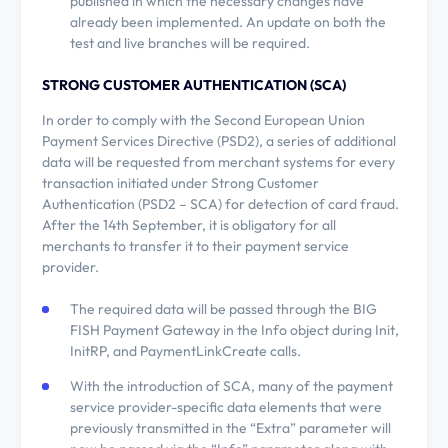
published in which the necessary changes have
A cookie-k, és személyes adataid kezeléséről részletes információkat az
Adatvédelmi szabál
already been implemented. An update on both the
test and live branches will be required.
STRONG CUSTOMER AUTHENTICATION (SCA)
SZÜKSÉGES COOKIE-K:
In order to comply with the Second European Union
A feltétlenül szükséges cookie-k elengedhetetlenek az oldal működéséhez, így ezeket nem tudod 
Payment Services Directive (PSD2), a series of additional
biztosítjuk az oldal funkcióinak működését, valamint tároljuk el a további beállításaidat is, íg
látogatás alkalmával újra meg kellene adnod az adatkezeléssel kapcsolatos preferenciáidat.
data will be requested from merchant systems for every
transaction initiated under Strong Customer
Engedélyezem
Authentication (PSD2 – SCA) for detection of card fraud.
After the 14th September, it is obligatory for all
STATISZTIKAI COOKIE-K:
merchants to transfer it to their payment service
Az oldalon anonim látogatottsági statisztikákat készítünk
provider.
Ha ezeket engedélyezed, segítesz nekünk abban, hogy a látogatókat jobban megismerjük.
The required data will be passed through the BIG
Engedélyezem
FISH Payment Gateway in the Info object during Init,
EGYÉB COOKIE-K:
InitRP, and PaymentLinkCreate calls.
With the introduction of SCA, many of the payment
Az oldalon az alábbi, harmadik féltől származó cookie-kat használjuk: Facebook (azért, h
oldal kedveléseit megjeleníthessük, valamint hogy személyre szabott tartalmakat ajánlhassunk
service provider-specific data elements that were
hőtérképeket készíthessünk az oldal használati szokásairól, valamint hogy rövid kérdőíveket je
previously transmitted in the “Extra” parameter will
Ha ezeket engedélyezed, segítesz nekünk abban, hogy a látogatókat jobban megismerjük, és 
tartalmat tudjunk megjeleníteni.