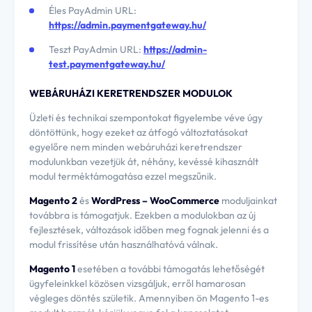
Éles PayAdmin URL:
https://admin.paymentgateway.hu/
Teszt PayAdmin URL:
https://admin-
test.paymentgateway.hu/
WEBÁRUHÁZI KERETRENDSZER MODULOK
Üzleti és technikai szempontokat figyelembe véve úgy
döntöttünk, hogy ezeket az átfogó változtatásokat
egyelőre nem minden webáruházi keretrendszer
modulunkban vezetjük át, néhány, kevéssé kihasznált
modul terméktámogatása ezzel megszűnik.
Magento 2
és
WordPress – WooCommerce
moduljainkat
továbbra is támogatjuk. Ezekben a modulokban az új
fejlesztések, változások időben meg fognak jelenni és a
modul frissítése után használhatóvá válnak.
Magento 1
esetében a további támogatás lehetőségét
ügyfeleinkkel közösen vizsgáljuk, erről hamarosan
végleges döntés születik. Amennyiben ön Magento 1-es