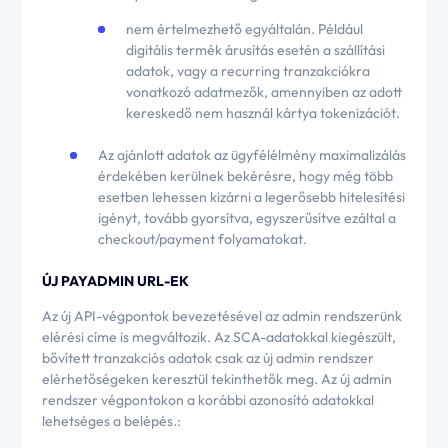
nem értelmezhető egyáltalán. Például
digitális termék árusítás esetén a szállítási
adatok, vagy a recurring tranzakciókra
vonatkozó adatmezők, amennyiben az adott
kereskedő nem használ kártya tokenizációt.
Az ajánlott adatok az ügyfélélmény maximalizálás
érdekében kerülnek bekérésre, hogy még több
esetben lehessen kizárni a legerősebb hitelesítési
igényt, tovább gyorsítva, egyszerűsítve ezáltal a
checkout/payment folyamatokat.
ÚJ PAYADMIN URL-EK
Az új API-végpontok bevezetésével az admin rendszerünk
elérési címe is megváltozik. Az SCA-adatokkal kiegészült,
bővített tranzakciós adatok csak az új admin rendszer
elérhetőségeken keresztül tekinthetők meg. Az új admin
rendszer végpontokon a korábbi azonosító adatokkal
lehetséges a belépés.: