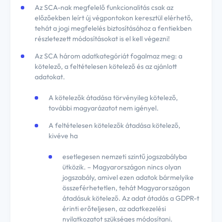
Az SCA-nak megfelelő funkcionalitás csak az
előzőekben leírt új végpontokon keresztül elérhető,
tehát a jogi megfelelés biztosításához a fentiekben
részletezett módosításokat is el kell végezni!
Az SCA három adatkategóriát fogalmaz meg: a
kötelező, a feltételesen kötelező és az ajánlott
adatokat.
A kötelezők átadása törvényileg kötelező,
további magyarázatot nem igényel.
A feltételesen kötelezők átadása kötelező,
kivéve ha
esetlegesen nemzeti szintű jogszabályba
ütközik. – Magyarországon nincs olyan
jogszabály, amivel ezen adatok bármelyike
összeférhetetlen, tehát Magyarországon
átadásuk kötelező. Az adat átadás a GDPR-t
érinti erőteljesen, az adatkezelési
nyilatkozatot szükséges módosítani.