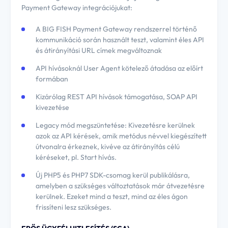
Payment Gateway integrációjukat:
A BIG FISH Payment Gateway rendszerrel történő
kommunikáció során használt teszt, valamint éles API
és átirányítási URL címek megváltoznak
API hívásoknál User Agent kötelező átadása az előírt
formában
Kizárólag REST API hívások támogatása, SOAP API
kivezetése
Legacy mód megszüntetése: Kivezetésre kerülnek
azok az API kérések, amik metódus névvel kiegészített
útvonalra érkeznek, kivéve az átirányítás célú
kéréseket, pl. Start hívás.
Új PHP5 és PHP7 SDK-csomag kerül publikálásra,
amelyben a szükséges változtatások már átvezetésre
kerülnek. Ezeket mind a teszt, mind az éles ágon
frissíteni lesz szükséges.