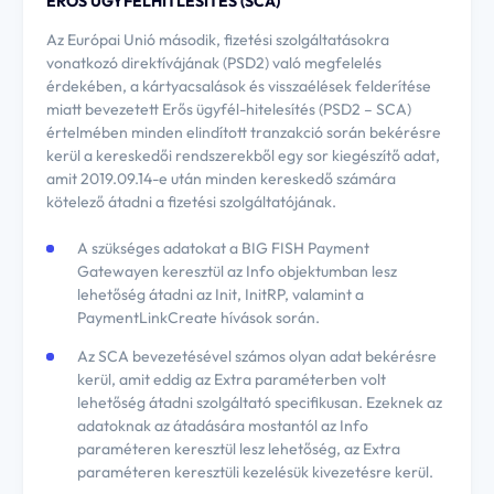
ERŐS ÜGYFÉLHITLESÍTÉS (SCA)
Az Európai Unió második, fizetési szolgáltatásokra
vonatkozó direktívájának (PSD2) való megfelelés
érdekében, a kártyacsalások és visszaélések felderítése
miatt bevezetett Erős ügyfél-hitelesítés (PSD2 – SCA)
értelmében minden elindított tranzakció során bekérésre
kerül a kereskedői rendszerekből egy sor kiegészítő adat,
amit 2019.09.14-e után minden kereskedő számára
kötelező átadni a fizetési szolgáltatójának.
A szükséges adatokat a BIG FISH Payment
Gatewayen keresztül az Info objektumban lesz
lehetőség átadni az Init, InitRP, valamint a
PaymentLinkCreate hívások során.
Az SCA bevezetésével számos olyan adat bekérésre
kerül, amit eddig az Extra paraméterben volt
lehetőség átadni szolgáltató specifikusan. Ezeknek az
adatoknak az átadására mostantól az Info
paraméteren keresztül lesz lehetőség, az Extra
paraméteren keresztüli kezelésük kivezetésre kerül.