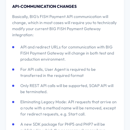
API-COMMUNICATION CHANGES
Basically, BIG’s FISH Payment API communication will
change, which in most cases will require you to technically
modify your current BIG FISH Payment Gateway
integration:
API and redirect URLs for communication with BIG
FISH Payment Gateway will change in both test and
production environment.
For API calls, User Agent is required to be
transferred in the required format
Only REST API calls will be supported, SOAP API will
be terminated.
Információk az adatkezelésről
Eliminating Legacy Mode: API requests that arrive on
A cookie-k olyan, a böngésződben eltárolt információk, amelyeket egy weboldal felhasználha
a route with a method name will be removed, except
tartalmi és a közösségi funkciókat biztosításon, valamint a weboldal forgalmát elemezze.
for redirect requests, e.g. Start call.
Vannak cookie-k, amelyekre feltétlenül szükségünk van az oldal működéséhez, minden egyéb 
szükségünk, és az ilyen cookie-k kezeléséhez való hozzájárulásodat bármikor módosíthatod, 
A new SDK package for PHP5 and PHP7 will be