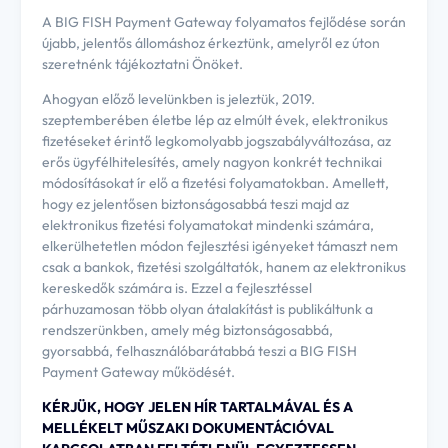
A BIG FISH Payment Gateway folyamatos fejlődése során
újabb, jelentős állomáshoz érkeztünk, amelyről ez úton
szeretnénk tájékoztatni Önöket.
Ahogyan előző levelünkben is jeleztük, 2019.
szeptemberében életbe lép az elmúlt évek, elektronikus
fizetéseket érintő legkomolyabb jogszabályváltozása, az
erős ügyfélhitelesítés, amely nagyon konkrét technikai
módosításokat ír elő a fizetési folyamatokban. Amellett,
hogy ez jelentősen biztonságosabbá teszi majd az
elektronikus fizetési folyamatokat mindenki számára,
elkerülhetetlen módon fejlesztési igényeket támaszt nem
csak a bankok, fizetési szolgáltatók, hanem az elektronikus
kereskedők számára is. Ezzel a fejlesztéssel
párhuzamosan több olyan átalakítást is publikáltunk a
rendszerünkben, amely még biztonságosabbá,
gyorsabbá, felhasználóbarátabbá teszi a BIG FISH
Payment Gateway működését.
KÉRJÜK, HOGY JELEN HÍR TARTALMÁVAL ÉS A
MELLÉKELT MŰSZAKI DOKUMENTÁCIÓVAL