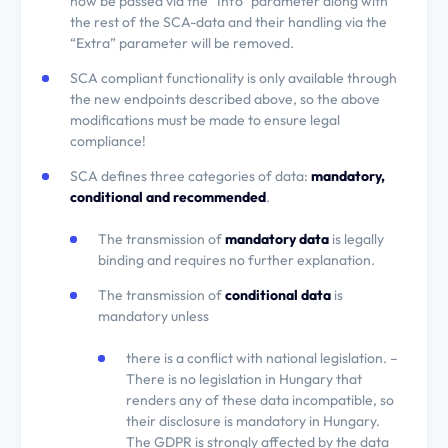
now be passed via the “Info” parameter along with
the rest of the SCA-data and their handling via the
Engedélyezem
“Extra” parameter will be removed.
SCA compliant functionality is only available through
the new endpoints described above, so the above
modifications must be made to ensure legal
compliance!
SCA defines three categories of data:
mandatory,
conditional and recommended
.
The transmission of
mandatory data
is legally
binding and requires no further explanation.
The transmission of
conditional data
is
mandatory unless
there is a conflict with national legislation. –
There is no legislation in Hungary that
renders any of these data incompatible, so
their disclosure is mandatory in Hungary.
The GDPR is strongly affected by the data