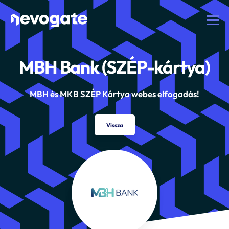
MBH Bank (SZÉP-kártya)
MBH és MKB SZÉP Kártya webes elfogadás!
Vissza