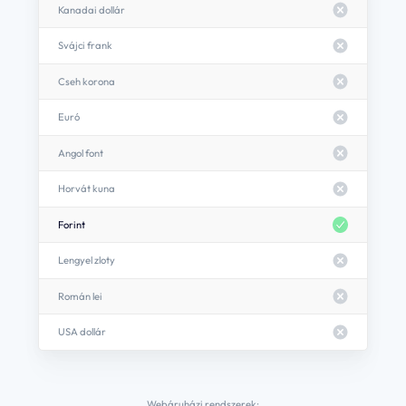
Kanadai dollár
Svájci frank
Cseh korona
Euró
Angol font
Horvát kuna
Forint
Lengyel zloty
Román lei
USA dollár
Webáruházi rendszerek: