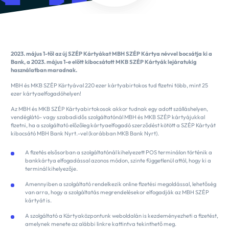
2023. május 1-től az új SZÉP Kártyákat MBH SZÉP Kártya névvel bocsátja ki a
Bank, a 2023. május 1-e előtt kibocsátott MKB SZÉP Kártyák lejáratukig
használatban maradnak.
MBH és MKB SZÉP Kártyával 220 ezer kártyabirtokos tud fizetni több, mint 25
ezer kártyaelfogadóhelyen!
Az MBH és MKB SZÉP Kártyabirtokosok akkor tudnak egy adott szálláshelyen,
vendéglátó- vagy szabadidős szolgáltatónál MBH és MKB SZÉP kártyájukkal
fizetni, ha a szolgáltató előzőleg kártyaelfogadó szerződést kötött a SZÉP Kártyát
kibocsátó MBH Bank Nyrt.-vel (korábban MKB Bank Nyrt).
A fizetés elsősorban a szolgáltatónál kihelyezett POS terminálon történik a
bankkártya elfogadással azonos módon, szinte függetlenül attól, hogy ki a
terminál kihelyezője.
Amennyiben a szolgáltató rendelkezik online fizetési megoldással, lehetőség
van arra, hogy a szolgáltatás megrendelésekor elfogadják az MBH SZÉP
kártyát is.
A szolgáltató a Kártyaközpontunk weboldalán is kezdeményezheti a fizetést,
amelynek menete az alábbi linkre kattintva tekinthető meg.