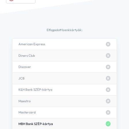
Elfogadott bankkártyák:
American Express
Diners Club
Discover
JCB
K&H Bank SZÉP-kártya
Maestro
Mastercard
Információk az adatkezelésről
MBH Bank SZÉP-kártya