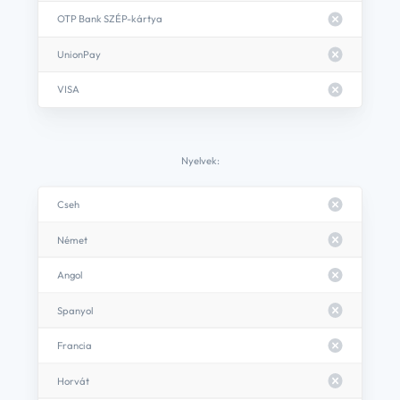
A cookie-k olyan, a böngésződben eltárolt információk, amelyeket egy weboldal
OTP Bank SZÉP-kártya
felhasználhat többek között arra, hogy tartalmi és a közösségi funkciókat
biztosításon, valamint a weboldal forgalmát elemezze.
UnionPay
Vannak cookie-k, amelyekre feltétlenül szükségünk van az oldal működéséhez,
minden egyéb esetben az engedélyedre van szükségünk, és az ilyen cookie-k
kezeléséhez való hozzájárulásodat bármikor módosíthatod, vagy visszavonhatod.
VISA
A cookie-k, és személyes adataid kezeléséről részletes információkat az
Adatvédelmi szabályzatunkban
olvashatsz.
Nyelvek:
Cseh
SZÜKSÉGES COOKIE-K:
A feltétlenül szükséges cookie-k elengedhetetlenek az oldal működéséhez, így ezeket
Német
nem tudod letiltani. Ezek segítségével biztosítjuk az oldal funkcióinak működését,
valamint tároljuk el a további beállításaidat is, így enélkül minden egyes látogatás
Angol
alkalmával újra meg kellene adnod az adatkezeléssel kapcsolatos preferenciáidat.
Engedélyezem
Spanyol
STATISZTIKAI COOKIE-K:
Francia
Az oldalon anonim látogatottsági statisztikákat készítünk
Horvát
Ha ezeket engedélyezed, segítesz nekünk abban, hogy a látogatókat jobban
megismerjük.