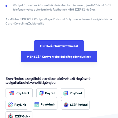
Kártyaközpontunk közreműködésével az év minden napján 8-20 óra között
telefonon (voice autorizáció) is fizethetnek MBH SZÉP Kártyával.
Az MBH és MKB SZÉP Kártya elfogadáshoz a kártyamenedzsment szolgáltatást a
Card-Consulting Zr. biztosítja.
MBH SZÉP Kártya weboldal
MBH SZÉP Kártya weboldal elfogadóhelyeknek
Ezen fizetési szolgáltató esetében a következő kiegészítő
szolgáltatásaink vehetők igénybe: