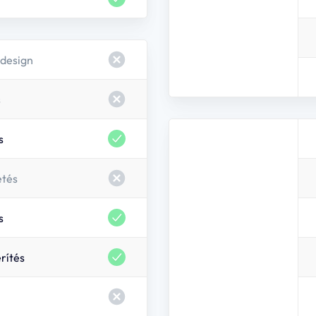
hőtérképeket készíthessünk az
kérdőíveket jelenítsünk meg).
Ha ezeket engedélyezed, segí
megismerjük, és hogy személy
 design
Engedélyezem
s
s
etés
s
rítés