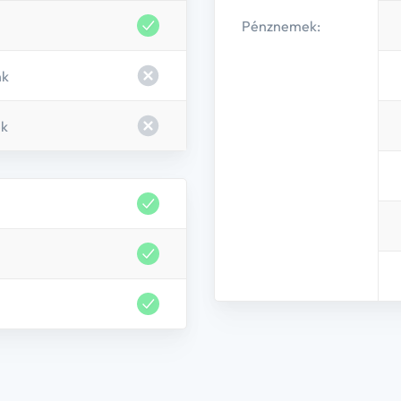
Pénznemek:
nk
ek