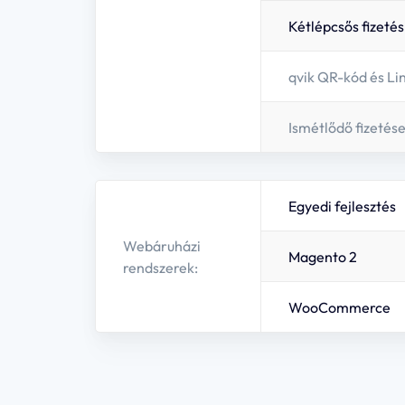
Kétlépcsős fizetés
qvik QR-kód és Li
Ismétlődő fizetés
Egyedi fejlesztés
Webáruházi
Magento 2
rendszerek:
WooCommerce