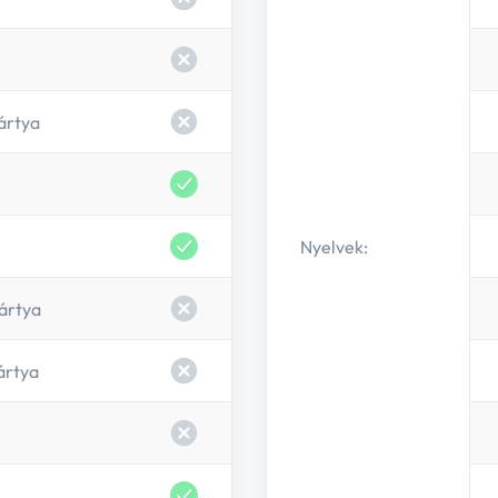
működését, valamint tároljuk e
an az oldal működéséhez,
látogatás alkalmával újra me
, és az ilyen cookie-k
preferenciáidat.
atod, vagy visszavonhatod.
Engedélyezem
ártya
s információkat az
STATISZTIKAI COOKIE-K:
Az oldalon anonim látogatotts
Nyelvek:
Ha ezeket engedélyezed, segí
megismerjük.
ártya
Engedélyezem
ártya
EGYÉB COOKIE-K:
Az oldalon az alábbi, harmad
(azért, hogy a Nevogate Face
hogy személyre szabott tartal