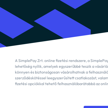
SZÉ
SZÉP
viss
A SimplePay Zrt. online fizetési rendszere, a SimpleP
lehetőség nyílik, amelyek egyszerűbbé teszik a vásárl
könnyen és biztonságosan vásárolhatnak a felhasználók
szerződéskötéssel leegyszerűsített csatlakozást, vala
fizetési opciókkal tehető felhasználóbarátabbá az onl