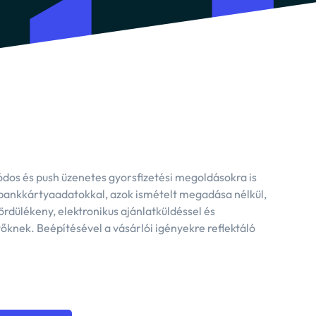
ódos és push üzenetes gyorsfizetési megoldásokra is
t bankkártyaadatokkal, azok ismételt megadása nélkül,
rdülékeny, elektronikus ajánlatküldéssel és
őknek. Beépítésével a vásárlói igényekre reflektáló