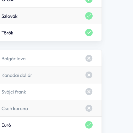
 oldal használati szokásairól, valamint hogy rövid
Szlovák
tesz nekünk abban, hogy a látogatókat jobban
re szabott tartalmat tudjunk megjeleníteni.
Török
Bolgár leva
Mentés
Kanadai dollár
Svájci frank
Cseh korona
Euró