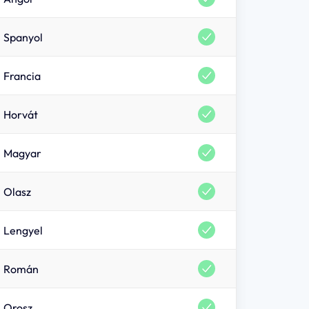
l a további beállításaidat is, így enélkül minden egyes
g kellene adnod az adatkezeléssel kapcsolatos
Spanyol
Francia
Horvát
ági statisztikákat készítünk
Magyar
tesz nekünk abban, hogy a látogatókat jobban
Olasz
Lengyel
Román
ik féltől származó cookie-kat használjuk: Facebook
book oldal kedveléseit megjeleníthessük, valamint
Orosz
makat ajánlhassunk), Hotjar (azért, hogy