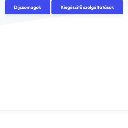
Díjcsomagok
Kiegészítő szolgáltatások
alános Szerződési Feltételek
Adatvédelem