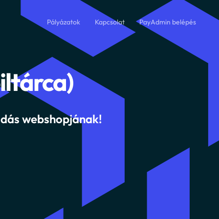
Pályázatok
Kapcsolat
PayAdmin belépés
Teszt
PayAdmin
Éles
ltárca)
PayAdmin
oldás webshopjának!