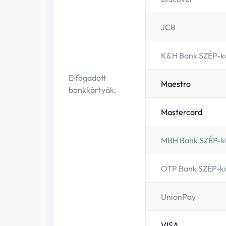
Vannak cookie-k, amelyekre feltétlenül szükségünk v
minden egyéb esetben az engedélyedre van szükségünk
JCB
kezeléséhez való hozzájárulásodat bármikor módosíth
K&H Bank SZÉP-k
A cookie-k, és személyes adataid kezeléséről részlete
Adatvédelmi szabályzatunkban
olvashatsz.
Elfogadott
Maestro
bankkártyák:
Mastercard
MBH Bank SZÉP-k
OTP Bank SZÉP-k
UnionPay
VISA