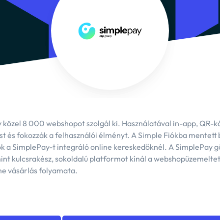
P Quick
-kártyás gyorsfizetés a
zatérő vásárlókért
ay közel 8 000 webshopot szolgál ki. Használatával in-app, QR-k
ást és fokozzák a felhasználói élményt. A Simple Fiókba mentet
 a SimplePay-t integráló online kereskedőknél. A SimplePay gö
mint kulcsrakész, sokoldalú platformot kínál a webshopüzemeltet
ine vásárlás folyamata.