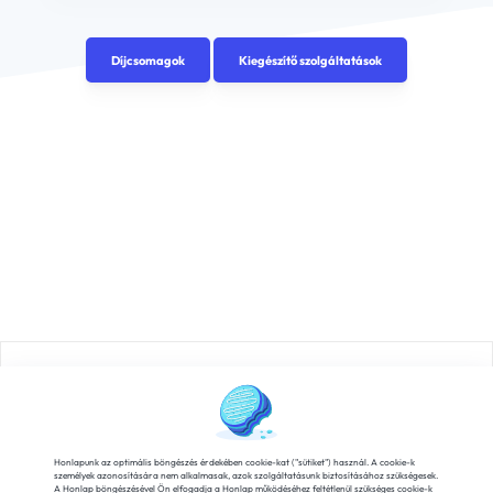
Díjcsomagok
Kiegészítő szolgáltatások
Rólunk
Karrier
Hírek
Fizetési szolgáltatók
Általános Szerződési Feltételek
Adatvédelem
Honlapunk az optimális böngészés érdekében cookie-kat ("sütiket") használ. A cookie-k
személyek azonosítására nem alkalmasak, azok szolgáltatásunk biztosításához szükségesek.
A Honlap böngészésével Ön elfogadja a Honlap működéséhez feltétlenül szükséges cookie-k