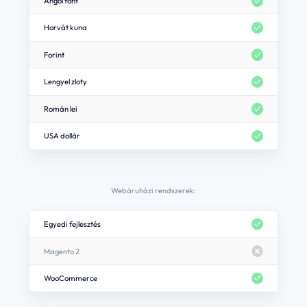
Angol font
Horvát kuna
Forint
Lengyel zloty
Román lei
USA dollár
Webáruházi rendszerek:
Egyedi fejlesztés
Magento 2
WooCommerce