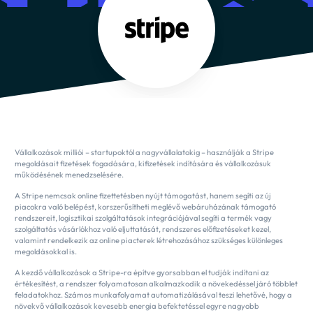
Vállalkozások milliói – startupoktól a nagyvállalatokig – használják a Stripe
megoldásait fizetések fogadására, kifizetések indítására és vállalkozásuk
működésének menedzselésére.
A Stripe nemcsak online fizettetésben nyújt támogatást, hanem segíti az új
piacokra való belépést, korszerűsítheti meglévő webáruházának támogató
rendszereit, logisztikai szolgáltatások integrációjával segíti a termék vagy
szolgáltatás vásárlókhoz való eljuttatását, rendszeres előfizetéseket kezel,
valamint rendelkezik az online piacterek létrehozásához szükséges különleges
megoldásokkal is.
A kezdő vállalkozások a Stripe-ra építve gyorsabban el tudják indítani az
értékesítést, a rendszer folyamatosan alkalmazkodik a növekedéssel járó többlet
feladatokhoz. Számos munkafolyamat automatizálásával teszi lehetővé, hogy a
növekvő vállalkozások kevesebb energia befektetéssel egyre nagyobb