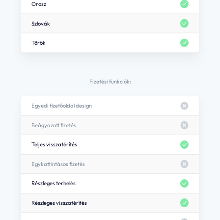
Orosz
Az oldalon az alábbi, harmadik féltől származó cookie-kat használjuk: Facebook
(azért, hogy a Nevogate Facebook oldal kedveléseit megjeleníthessük, valamint
hogy személyre szabott tartalmakat ajánlhassunk), Hotjar (azért, hogy
Szlovák
hőtérképeket készíthessünk az oldal használati szokásairól, valamint hogy rövid
kérdőíveket jelenítsünk meg).
Török
Ha ezeket engedélyezed, segítesz nekünk abban, hogy a látogatókat jobban
megismerjük, és hogy személyre szabott tartalmat tudjunk megjeleníteni.
Engedélyezem
Fizetési funkciók:
Mentés
Egyedi fizetőoldal design
Beágyazott fizetés
Teljes visszatérítés
Egykattintásos fizetés
Részleges terhelés
Részleges visszatérítés