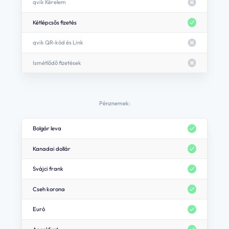
qvik Kérelem
Kétlépcsős fizetés
qvik QR-kód és Link
Ismétlődő fizetések
Pénznemek:
Bolgár leva
Kanadai dollár
Svájci frank
Cseh korona
Euró