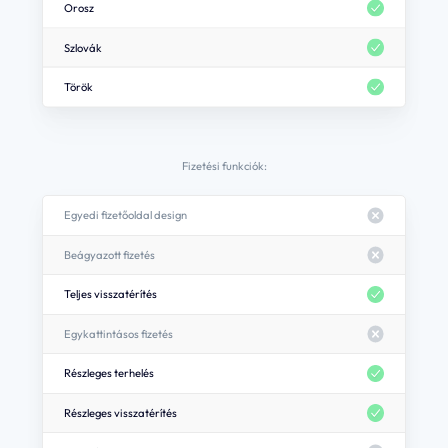
Orosz
Az oldalon az alábbi, harmadik féltől származó cookie-kat használjuk: Facebook
(azért, hogy a Nevogate Facebook oldal kedveléseit megjeleníthessük, valamint
hogy személyre szabott tartalmakat ajánlhassunk), Hotjar (azért, hogy
Szlovák
hőtérképeket készíthessünk az oldal használati szokásairól, valamint hogy rövid
kérdőíveket jelenítsünk meg).
Török
Ha ezeket engedélyezed, segítesz nekünk abban, hogy a látogatókat jobban
megismerjük, és hogy személyre szabott tartalmat tudjunk megjeleníteni.
Engedélyezem
Fizetési funkciók:
Mentés
Egyedi fizetőoldal design
Beágyazott fizetés
Teljes visszatérítés
Egykattintásos fizetés
Részleges terhelés
Részleges visszatérítés