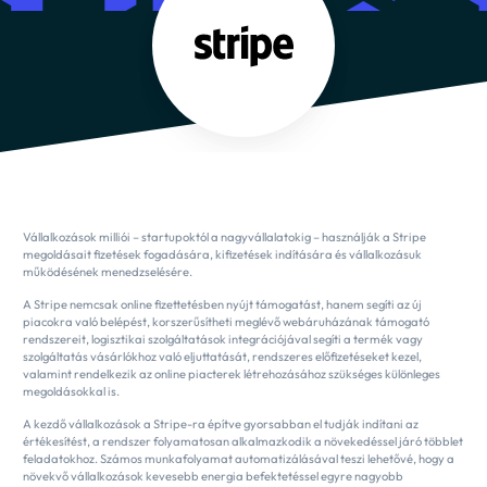
Vállalkozások milliói – startupoktól a nagyvállalatokig – használják a Stripe
megoldásait fizetések fogadására, kifizetések indítására és vállalkozásuk
működésének menedzselésére.
A Stripe nemcsak online fizettetésben nyújt támogatást, hanem segíti az új
piacokra való belépést, korszerűsítheti meglévő webáruházának támogató
rendszereit, logisztikai szolgáltatások integrációjával segíti a termék vagy
szolgáltatás vásárlókhoz való eljuttatását, rendszeres előfizetéseket kezel,
valamint rendelkezik az online piacterek létrehozásához szükséges különleges
megoldásokkal is.
A kezdő vállalkozások a Stripe-ra építve gyorsabban el tudják indítani az
értékesítést, a rendszer folyamatosan alkalmazkodik a növekedéssel járó többlet
feladatokhoz. Számos munkafolyamat automatizálásával teszi lehetővé, hogy a
növekvő vállalkozások kevesebb energia befektetéssel egyre nagyobb