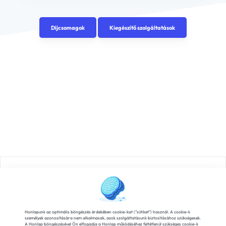
Díjcsomagok
Kiegészítő szolgáltatások
Rólunk
Karrier
Hírek
Fizetési szolgáltatók
Általános Szerződési Feltételek
Adatvédelem
Honlapunk az optimális böngészés érdekében cookie-kat ("sütiket") használ. A cookie-k
személyek azonosítására nem alkalmasak, azok szolgáltatásunk biztosításához szükségesek.
A Honlap böngészésével Ön elfogadja a Honlap működéséhez feltétlenül szükséges cookie-k