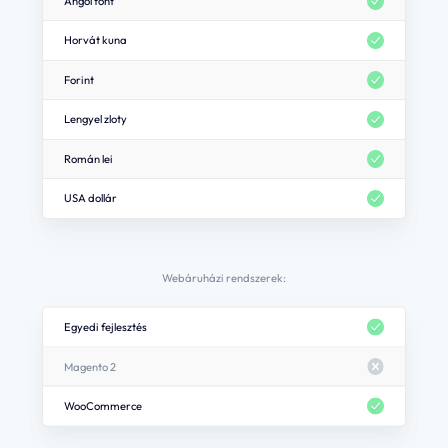
Angol font
Horvát kuna
Forint
Lengyel zloty
Román lei
USA dollár
Webáruházi rendszerek:
Egyedi fejlesztés
Magento 2
WooCommerce