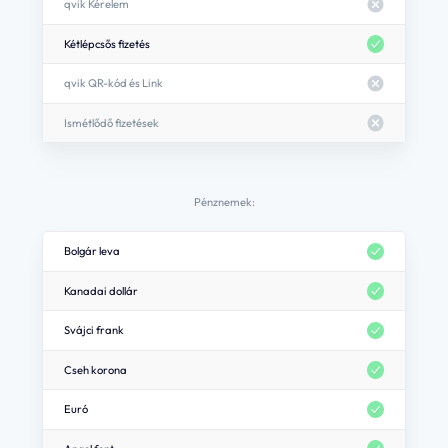
qvik Kérelem
Kétlépcsős fizetés
qvik QR-kód és Link
Ismétlődő fizetések
Pénznemek:
Bolgár leva
Kanadai dollár
Svájci frank
Cseh korona
Euró